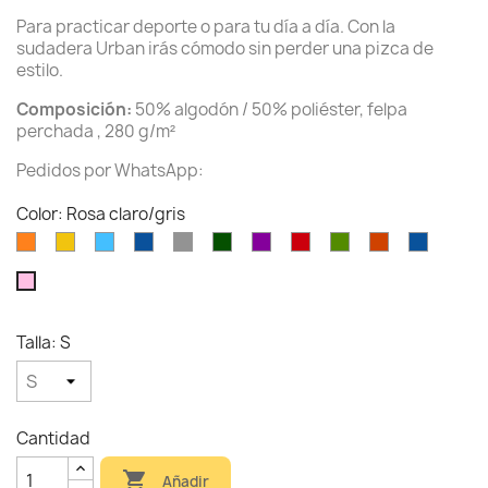
Para practicar deporte o para tu día a día. Con la
sudadera Urban irás cómodo sin perder una pizca de
estilo.
Composición:
50% algodón / 50% poliéster, felpa
perchada , 280 g/m²
Pedidos por WhatsApp:
Color: Rosa claro/gris
Naranja/Blanco
Amarillo
Azul
Royal/Blanco
Gris/Negro
Verde
Morado/Blanco
Rojo/Negro
Verde
Coral/Marino
Royal/F
celeste
botella
Kelly/Blanco
Rosa
claro/gris
Talla: S
Cantidad

Añadir