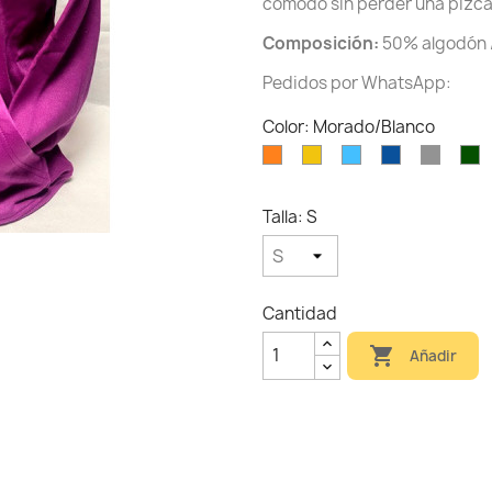
cómodo sin perder una pizca 
Composición:
50% algodón /
Pedidos por WhatsApp:
Color: Morado/Blanco
Naranja/Blanco
Amarillo
Azul
Royal/Blanc
Gris/N
V
celeste
b
Talla: S
Cantidad

Añadir