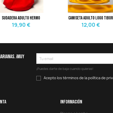
Sudadera Adulto Hermo
Camiseta Adulto Logo Tibor
19,90 €
12,00 €
narianas. ¡Muy
¡Puedes darte de baja cuando quieras!
Acepto los términos de la política de pri
enta
Información