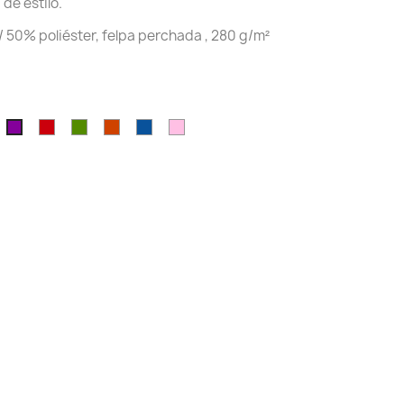
de estilo.
 50% poliéster, felpa perchada , 280 g/m²
o
egro
erde
Rojo/Negro
Verde
Coral/Marino
Royal/Fucsia
Rosa
Morado/Blanco
otella
Kelly/Blanco
claro/gris