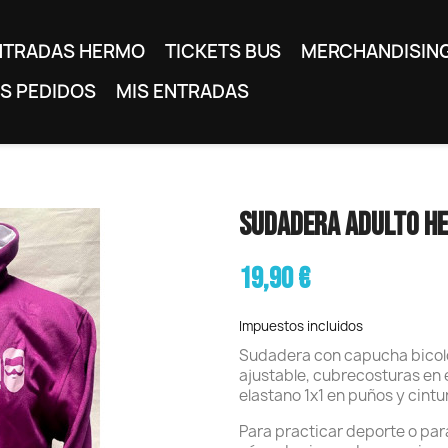
NTRADAS HERMO
TICKETS BUS
MERCHANDISIN
IS PEDIDOS
MIS ENTRADAS
SUDADERA ADULTO H
19,90 €
Impuestos incluidos
Sudadera con capucha bicolo
ajustable, cubrecosturas en e
elastano 1x1 en puños y cintu
Para practicar deporte o para