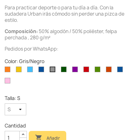
Para practicar deporte o para tu día a día. Con la
sudadera Urban irás cómodo sin perder una pizca de
estilo.
Composición:
50% algodón / 50% poliéster, felpa
perchada , 280 g/m²
Pedidos por WhatsApp:
Color: Gris/Negro
Naranja/Blanco
Amarillo
Azul
Royal/Blanco
Verde
Morado/Blanco
Rojo/Negro
Verde
Coral/Marino
Royal/F
Gris/Negro
celeste
botella
Kelly/Blanco
Rosa
claro/gris
Talla: S
Cantidad

Añadir